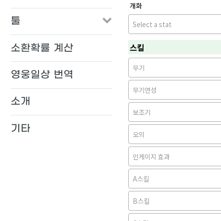
개화
툴
Select a stat
스킬
소환확률 계산
무기
영웅일상 번역
무기연성
소개
보조기
기타
오의
인게이지 효과
A스킬
B스킬