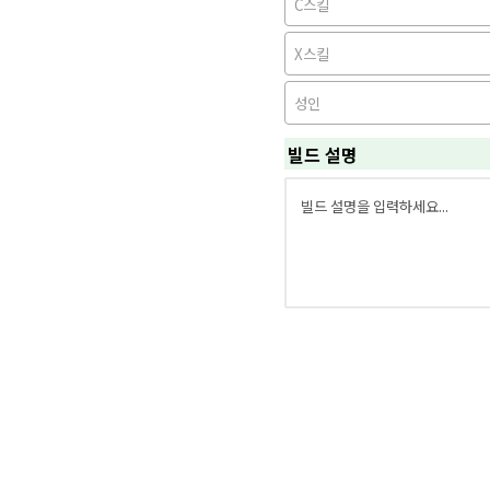
C스킬
X스킬
성인
빌드 설명