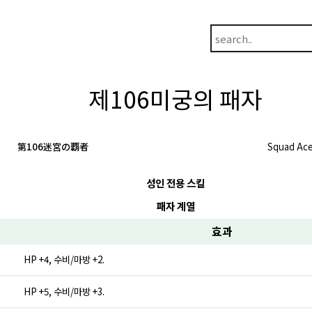
제106미궁의 패자
第106迷宮の覇者
Squad Ac
성인 전용 스킬
패자 계열
효과
HP +4, 수비/마방 +2.
HP +5, 수비/마방 +3.