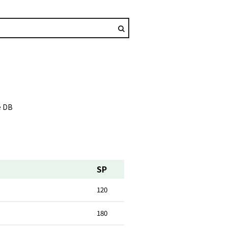
e DB
SP
120
180