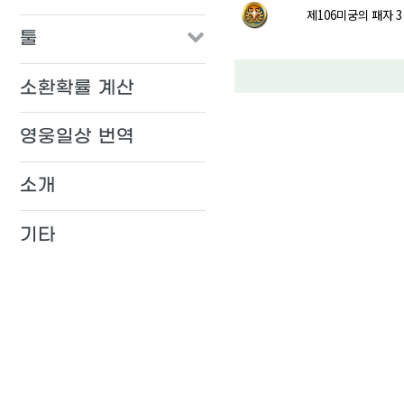
제106미궁의 패자 3
툴
소환확률 계산
영웅일상 번역
소개
기타