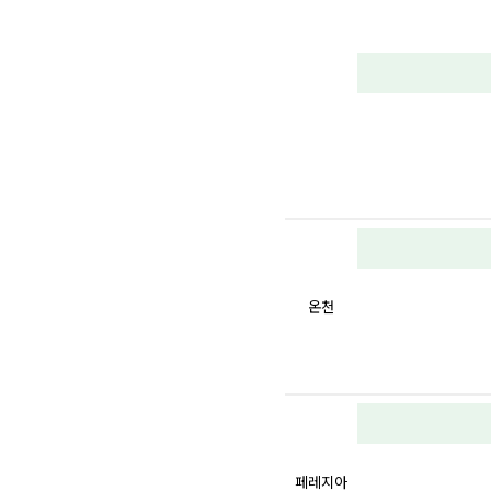
온천
페레지아