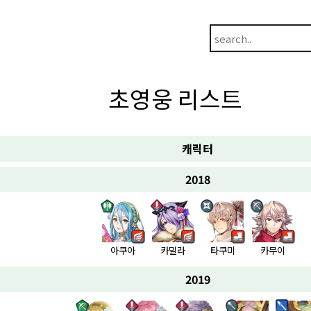
초영웅 리스트
캐릭터
2018
아쿠아
카밀라
타쿠미
카무이
2019