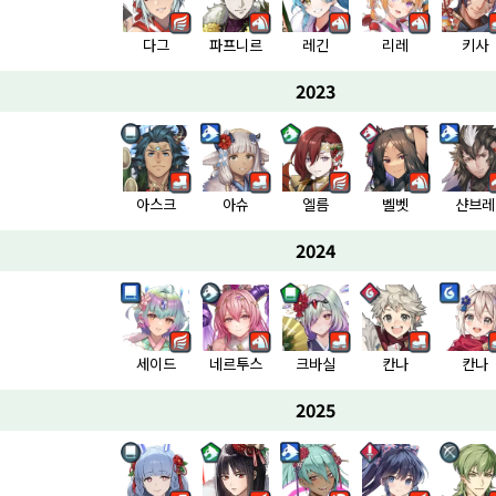
다그
파프니르
레긴
리레
키사
2023
아스크
아슈
엘름
벨벳
샨브레
2024
세이드
네르투스
크바실
칸나
칸나
2025