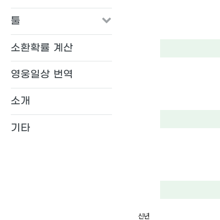
툴
소환확률 계산
영웅일상 번역
소개
기타
신년