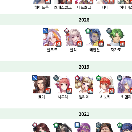
헤이드룬
흐레스벨그
니드호그
타나
히니어
2026
발두르
발리
헤임달
자가로
2019
료마
사쿠라
엘리제
히노카
카밀라
2021