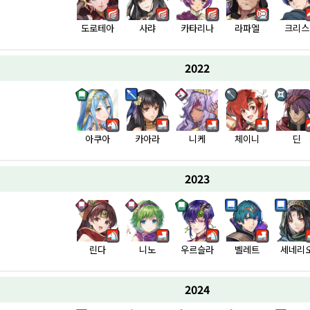
도로테아
사랴
카타리나
라파엘
크리스
2022
아쿠아
카아라
니케
체이니
딘
2023
린다
니노
우르슬라
벨레트
세네리
2024