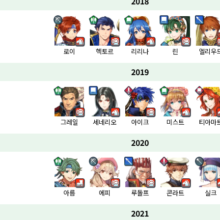
2018
로이
헥토르
리리나
린
엘리우
2019
그레일
세네리오
아이크
미스트
티아마
2020
아름
에피
루돌프
콘라트
실크
2021