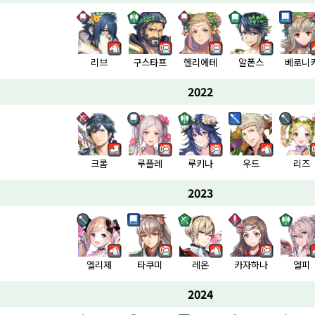
리브
구스타프
헨리에테
알폰스
베로니
2022
크롬
루플레
루키나
우드
리즈
2023
엘리제
타쿠미
레온
카자하나
엘피
2024