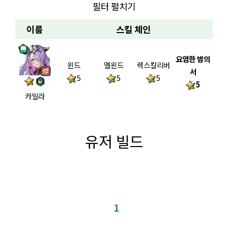
필터 펼치기
이름
스킬 체인
요염한 밤의
윈드
엘윈드
렉스칼리버
서
5
5
5
5
카밀라
유저 빌드
1