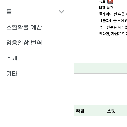
특효:
비행 특효.
툴
플레이어 턴 혹은 에
【불화】를 부여 (
소환확률 계산
적이 전투를 시작했
있다면, 자신은 절
영웅일상 번역
소개
기타
타입
스탯