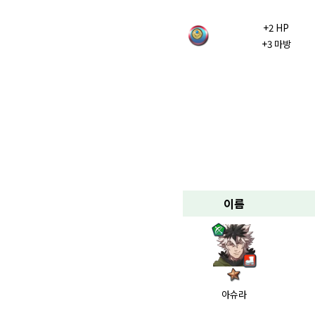
+2 HP
+3 마방
이름
아슈라