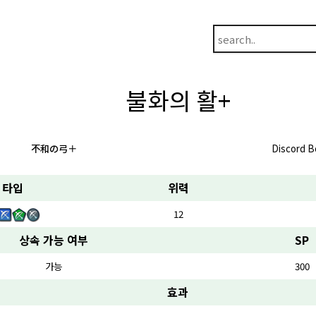
불화의 활+
不和の弓＋
Discord 
타입
위력
12
상속 가능 여부
SP
가능
300
효과