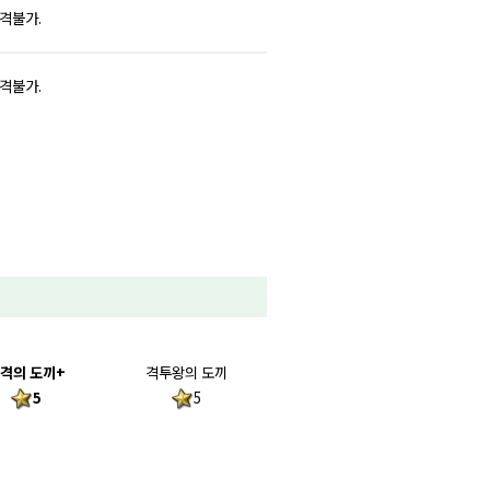
추격불가.
추격불가.
격의 도끼+
격투왕의 도끼
5
5