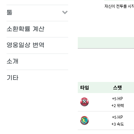
자신이 전투를 시작
툴
소환확률 계산
영웅일상 번역
소개
기타
타입
스탯
+5 HP
+2 위력
+5 HP
+3 속도