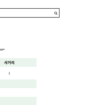
xe+
사거리
1