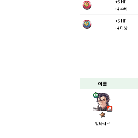
+5 HP
+4 수비
+5 HP
+4 마방
이름
발타자르