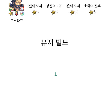
철의 도끼
강철의 도끼
은의 도끼
호국의 견부
5
5
5
5
구스타프
유저 빌드
1