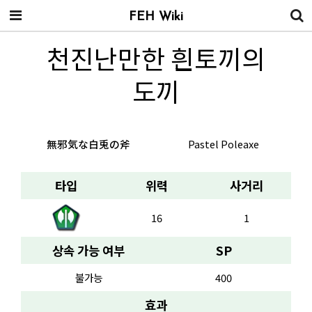
FEH Wiki
천진난만한 흰토끼의
도끼
無邪気な白兎の斧
Pastel Poleaxe
타입
위력
사거리
16
1
상속 가능 여부
SP
불가능
400
효과