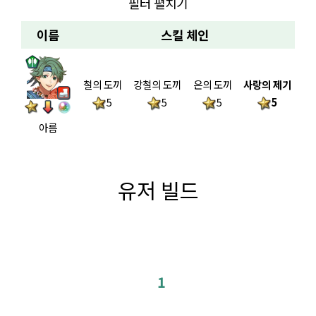
필터 펼치기
이름
스킬 체인
철의 도끼
강철의 도끼
은의 도끼
사랑의 제기
5
5
5
5
아름
유저 빌드
1