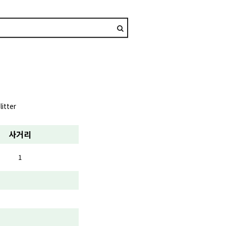
itter
사거리
1