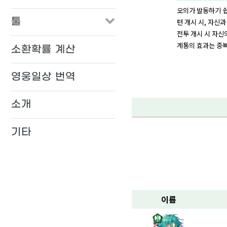
오의가 발동하기 쉽다
툴
턴 개시 시, 자신과
전투 개시 시 자신의
계통의 효과는 중복
소환확률 계산
영웅일상 번역
소개
기타
이름