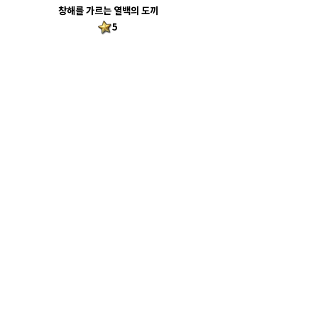
창해를 가르는 열백의 도끼
5