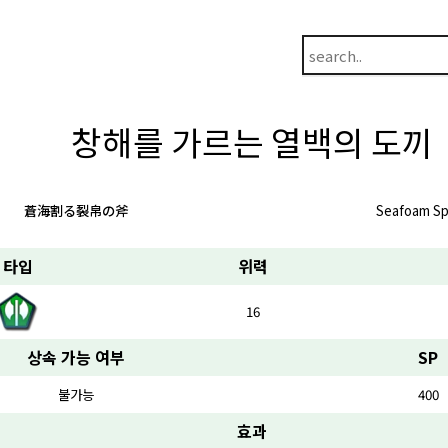
창해를 가르는 열백의 도끼
蒼海割る裂帛の斧
Seafoam Spl
타입
위력
16
상속 가능 여부
SP
불가능
400
효과