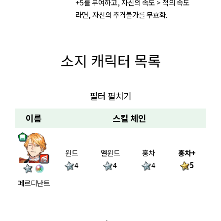
+5를 부여하고, 자신의 속도 > 적의 속도
라면, 자신의 추격불가를 무효화.
소지 캐릭터 목록
필터 펼치기
이름
스킬 체인
윈드
엘윈드
홍차
홍차+
4
4
4
5
페르디난트