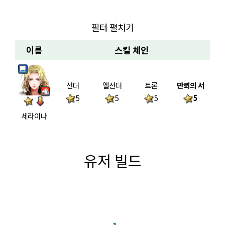
필터 펼치기
이름
스킬 체인
선더
엘선더
트론
만뢰의 서
5
5
5
5
세라이나
유저 빌드