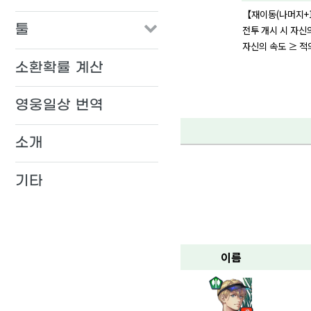
【재이동(나머지+1
툴
전투 개시 시 자신
자신의 속도 ≥ 적의
소환확률 계산
영웅일상 번역
소개
기타
이름