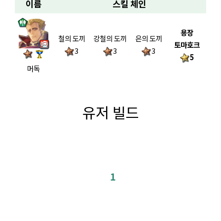
이름
스킬 체인
용장
철의 도끼
강철의 도끼
은의 도끼
토마호크
3
3
3
5
머독
유저 빌드
1