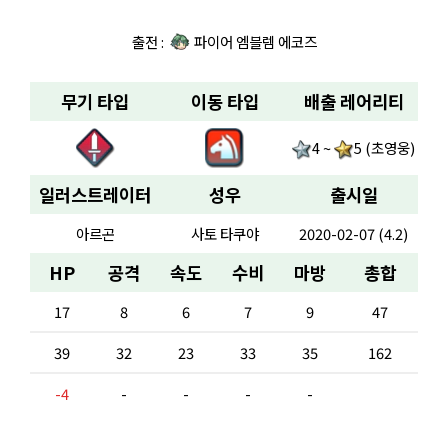
출전 :
파이어 엠블렘 에코즈
무기 타입
이동 타입
배출 레어리티
4 ~
5 (초영웅)
일러스트레이터
성우
출시일
아르곤
사토 타쿠야
2020-02-07 (4.2)
HP
공격
속도
수비
마방
총합
17
8
6
7
9
47
39
32
23
33
35
162
-4
-
-
-
-