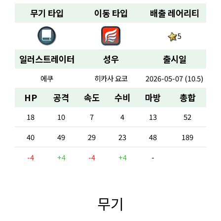
무기 타입
이동 타입
배출 레어리티
5
일러스트레이터
성우
출시일
에쿠
히카사 요코
2026-05-07 (10.5)
HP
공격
속도
수비
마방
총합
18
10
7
4
13
52
40
49
29
23
48
189
-4
+4
-4
+4
-
무기