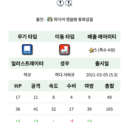
출전 :
파이어 엠블렘 풍화설월
무기 타입
이동 타입
배출 레어리티
5 (특수 4성)
일러스트레이터
성우
출시일
하코
하다 사와코
2021-03-05 (5.3)
HP
공격
속도
수비
마방
총합
17
11
8
4
9
49
36
41
32
17
39
165
+4
+4
-
-4
+4