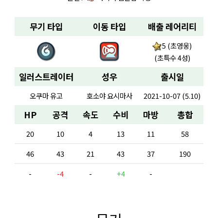
무기 타입
이동 타입
배출 레어리티
5 (초영웅)
(초특수 4성)
일러스트레이터
성우
출시일
오쿠마 유고
호소야 요시마사
2021-10-07 (5.10)
HP
공격
속도
수비
마방
총합
20
10
4
13
11
58
46
43
21
43
37
190
-
-4
-
+4
-