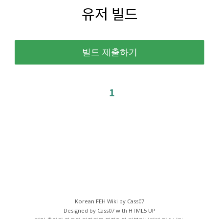
유저 빌드
1
Korean FEH Wiki by Cass07
Designed by Cass07 with
HTML5 UP