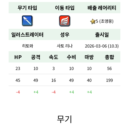
무기 타입
이동 타입
배출 레어리티
5 (초영웅)
일러스트레이터
성우
출시일
히토와
사토 리나
2026-03-06 (10.3)
HP
공격
속도
수비
마방
총합
23
10
3
10
10
56
45
49
16
49
40
199
-4
+4
-4
+4
+4
무기