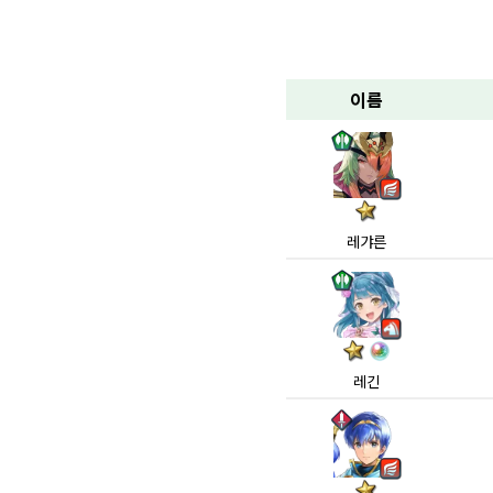
이름
레갸른
레긴