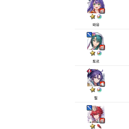
와유
토르
필