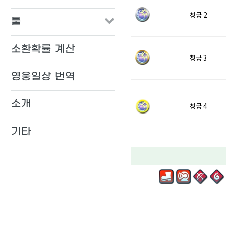
창궁 2
툴
소환확률 계산
창궁 3
영웅일상 번역
소개
창궁 4
기타