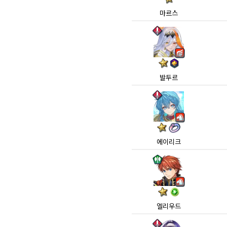
마르스
발두르
에이리크
엘리우드