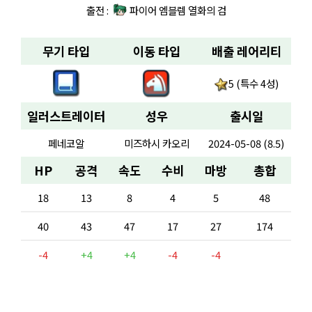
출전 :
파이어 엠블렘 열화의 검
무기 타입
이동 타입
배출 레어리티
5 (특수 4성)
일러스트레이터
성우
출시일
페네코알
미즈하시 카오리
2024-05-08 (8.5)
HP
공격
속도
수비
마방
총합
18
13
8
4
5
48
40
43
47
17
27
174
-4
+4
+4
-4
-4