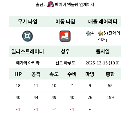
출전 :
파이어 엠블렘 인게이지
무기 타입
이동 타입
배출 레어리티
4 ~
5 (전와의
연전)
일러스트레이터
성우
출시일
에가와 아키라
신도 하루토
2025-12-15 (10.0)
HP
공격
속도
수비
마방
총합
18
11
10
7
9
55
40
44
49
40
26
199
-4
-4
+4
-4
-