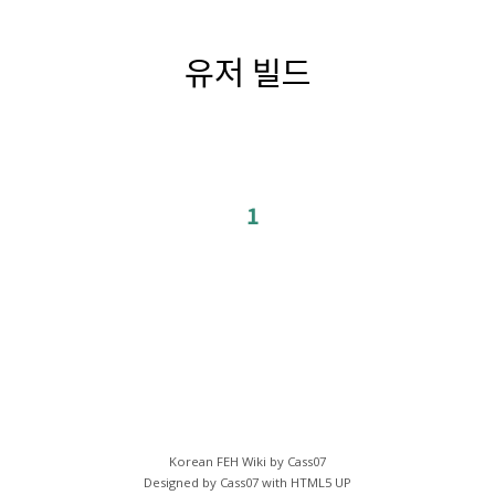
유저 빌드
1
Korean FEH Wiki by Cass07
Designed by Cass07 with
HTML5 UP