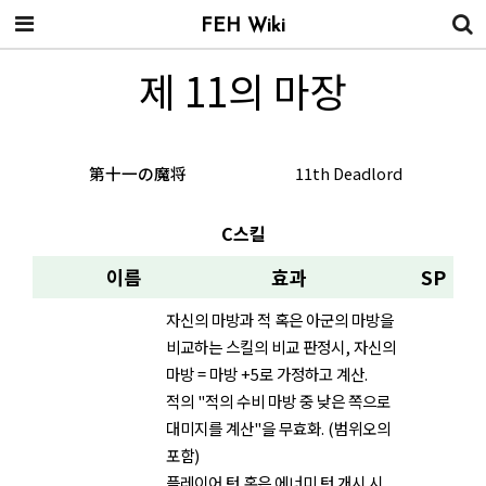
FEH Wiki
제 11의 마장
第十一の魔将
11th Deadlord
C스킬
이름
효과
SP
자신의 마방과 적 혹은 아군의 마방을
비교하는 스킬의 비교 판정시, 자신의
마방 = 마방 +5로 가정하고 계산.
적의 "적의 수비 마방 중 낮은 쪽으로
대미지를 계산"을 무효화. (범위오의
포함)
플레이어 턴 혹은 에너미 턴 개시 시,