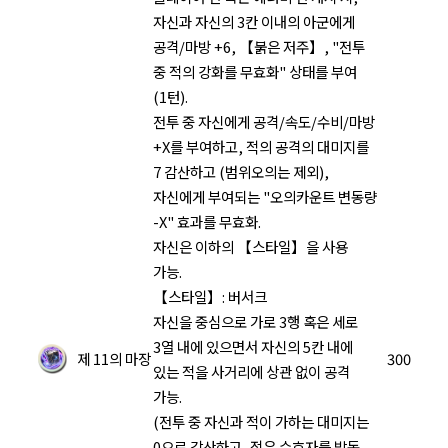
자신과 자신의 3칸 이내의 아군에게
공격/마방 +6, 【붉은 저주】, "전투
중 적의 강화를 무효화" 상태를 부여
(1턴).
전투 중 자신에게 공격/속도/수비/마방
+X를 부여하고, 적의 공격의 대미지를
7 감산하고 (범위오의는 제외),
자신에게 부여되는 "오의카운트 변동량
-X" 효과를 무효화.
자신은 이하의 【스타일】을 사용
가능.
【스타일】: 버서크
자신을 중심으로 가로 3행 혹은 세로
3열 내에 있으면서 자신의 5칸 내에
제 11의 마장
300
있는 적을 사거리에 상관 없이 공격
가능.
(전투 중 자신과 적이 가하는 대미지는
0으로 감산하고, 적은 수호자를 발동