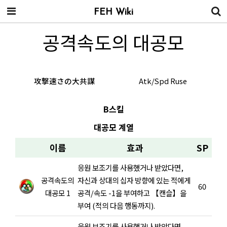
FEH Wiki
공격속도의 대공모
攻撃速さの大共謀
Atk/Spd Ruse
B스킬
대공모 계열
이름
효과
SP
응원 보조기를 사용했거나 받았다면,
공격속도의
자신과 상대의 십자 방향에 있는 적에게
60
대공모 1
공격/속도 -1을 부여하고 【캔슬】을
부여 (적의 다음 행동까지).
응원 보조기를 사용했거나 받았다면,