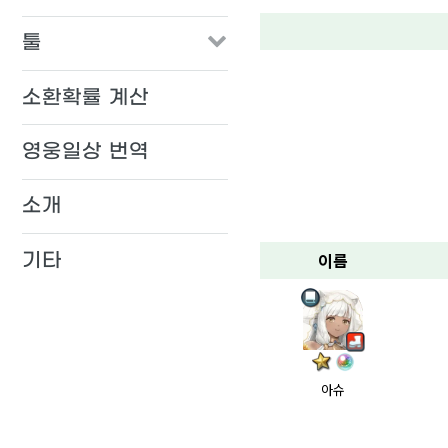
툴
소환확률 계산
영웅일상 번역
소개
이름
기타
아슈