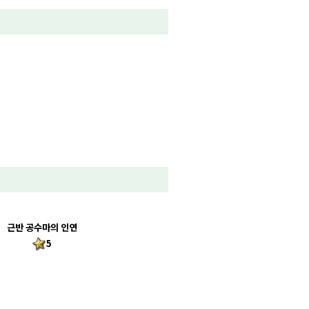
근반 공수마의 인연
5