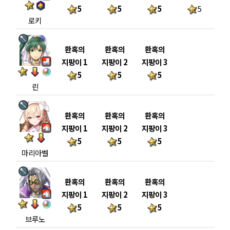
5
5
5
5
로키
환혹의
환혹의
환혹의
지팡이 1
지팡이 2
지팡이 3
5
5
5
린
환혹의
환혹의
환혹의
지팡이 1
지팡이 2
지팡이 3
5
5
5
마리아벨
환혹의
환혹의
환혹의
지팡이 1
지팡이 2
지팡이 3
5
5
5
브루노