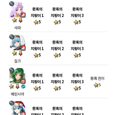
환혹의
환혹의
환혹의
지팡이 1
지팡이 2
지팡이 3
5
5
5
사라
환혹의
환혹의
환혹의
지팡이 1
지팡이 2
지팡이 3
5
5
5
실크
환혹의
환혹의
환혹의
환혹 전이
지팡이 1
지팡이 2
지팡이 3
5
5
5
5
에린시아
환혹의
환혹의
환혹의
지팡이 1
지팡이 2
지팡이 3