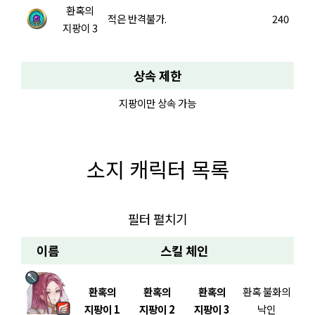
환혹의
적은 반격불가.
240
지팡이 3
상속 제한
지팡이만 상속 가능
소지 캐릭터 목록
필터 펼치기
이름
스킬 체인
환혹의
환혹의
환혹의
환혹 불화의
지팡이 1
지팡이 2
지팡이 3
낙인