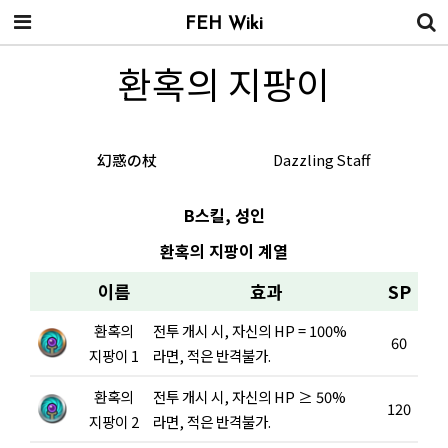
FEH Wiki
환혹의 지팡이
幻惑の杖
Dazzling Staff
B스킬, 성인
환혹의 지팡이 계열
이름
효과
SP
환혹의
전투 개시 시, 자신의 HP = 100%
60
지팡이 1
라면, 적은 반격불가.
환혹의
전투 개시 시, 자신의 HP ≥ 50%
120
지팡이 2
라면, 적은 반격불가.