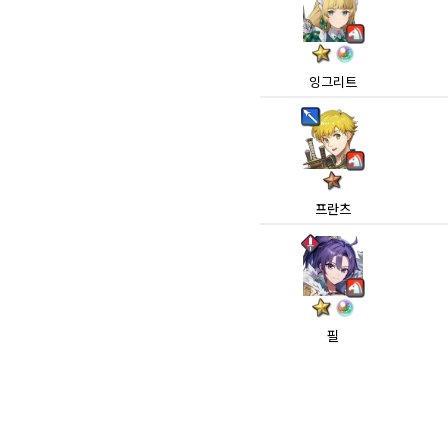
잉그리트
프란츠
필