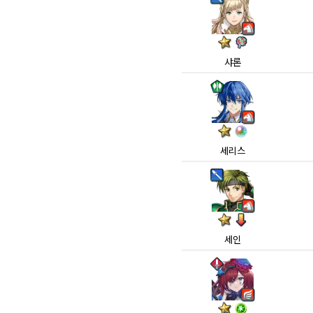
샤론
세리스
세인