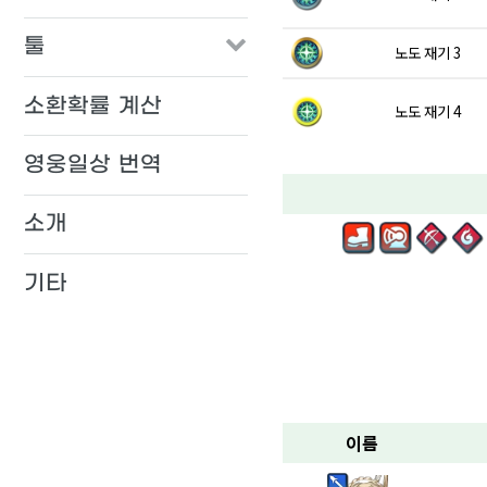
툴
노도 재기 3
소환확률 계산
노도 재기 4
영웅일상 번역
소개
기타
이름