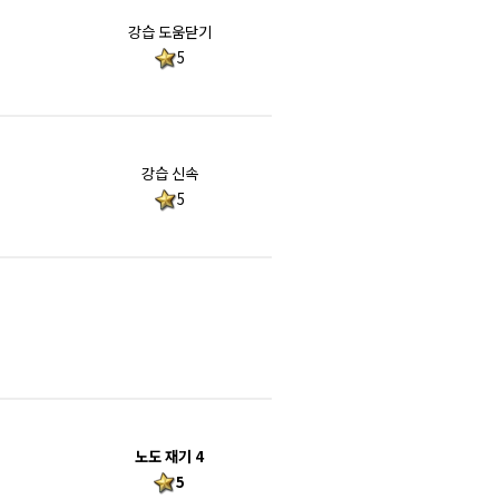
강습 도움닫기
5
강습 신속
5
노도 재기 4
5