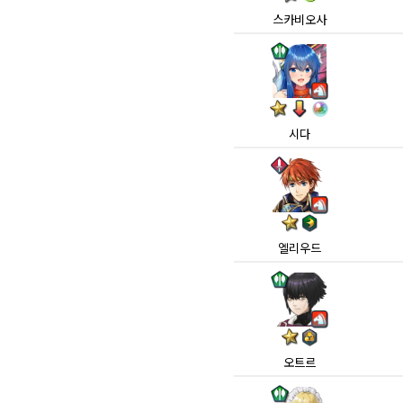
스카비오사
시다
엘리우드
오트르