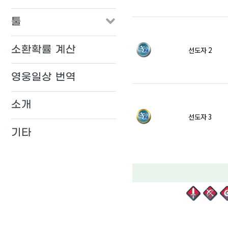
툴
소환확률 계산
선도자 2
영웅일상 번역
소개
선도자 3
기타