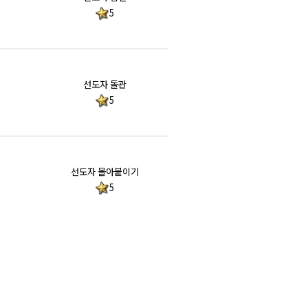
5
선도자 돌관
5
선도자 몰아붙이기
5