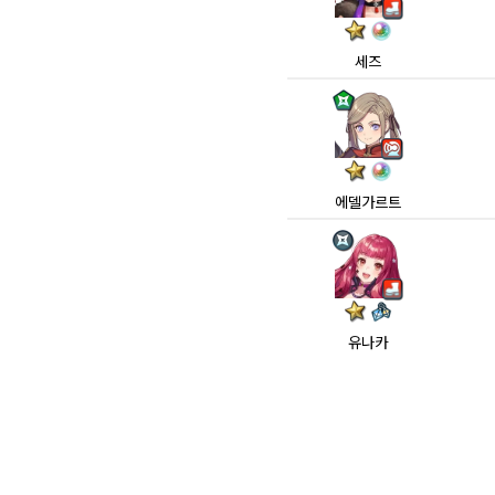
세즈
에델가르트
유나카