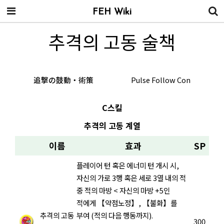
FEH Wiki
추격의 고동 술책
追撃の鼓動・術策
Pulse Follow Con
C스킬
추격의 고동 계열
이름
효과
SP
플레이어 턴 혹은 에너미 턴 개시 시,
자신의 가로 3행 혹은 세로 3열 내의 적
중 적의 마방 < 자신의 마방 +5인
적에게 【약점노정】, 【불화】를
추격의 고동
부여 (적의 다음 행동까지).
300