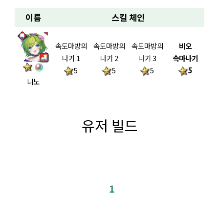
이름
스킬 체인
속도마방의
속도마방의
속도마방의
비오
나기 1
나기 2
나기 3
속마나기
5
5
5
5
니노
유저 빌드
1