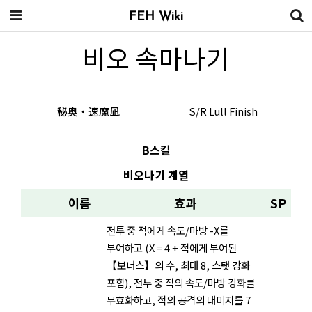
FEH Wiki
비오 속마나기
秘奥・速魔凪
S/R Lull Finish
B스킬
비오나기 계열
이름
효과
SP
전투 중 적에게 속도/마방 -X를
부여하고 (X = 4 + 적에게 부여된
【보너스】의 수, 최대 8, 스탯 강화
포함), 전투 중 적의 속도/마방 강화를
무효화하고, 적의 공격의 대미지를 7