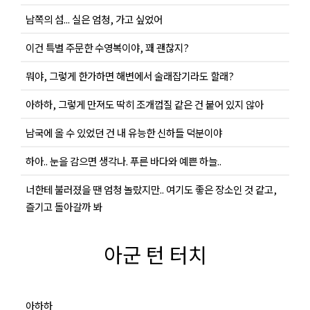
남쪽의 섬... 실은 엄청, 가고 싶었어
이건 특별 주문한 수영복이야, 꽤 괜찮지?
뭐야, 그렇게 한가하면 해변에서 술래잡기라도 할래?
아하하, 그렇게 만져도 딱히 조개껍질 같은 건 붙어 있지 않아
남국에 올 수 있었던 건 내 유능한 신하들 덕분이야
하아.. 눈을 감으면 생각나. 푸른 바다와 예쁜 하늘..
너한테 불러졌을 땐 엄청 놀랐지만.. 여기도 좋은 장소인 것 같고,
즐기고 돌아갈까 봐
아군 턴 터치
아하하