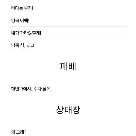
바다는 좋지!
남국 어택!
내가 가라앉힐게!
남쪽 섬, 최고!
패배
해변가에서.. 쉬다 올게..
상태창
왜 그래?