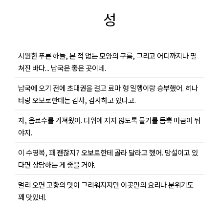
성
시원한 푸른 하늘, 본 적 없는 모양의 구름, 그리고 어디까지나 펼
쳐진 바다... 남국은 좋은 곳이네.
남국에 오기 전에 초대권을 걸고 료마 형 일행이랑 승부했어. 히나
타랑 오보로한테는 감사, 감사하고 있다고.
자, 음료수를 가져왔어. 더위에 지지 않도록 물기를 듬뿍 머금어 둬
야지.
이 수영복, 꽤 괜찮지? 오보로한테 골라 달라고 했어. 망설이고 있
다면 상담하는 게 좋을 거야.
멀리 오면 고향의 맛이 그리워지지만 이곳만의 요리나 분위기도
꽤 맛있네.