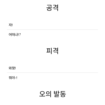
공격
자!
어떠냐!?
피격
와왓!
뭐야-!
오의 발동