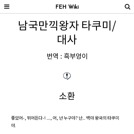
FEH Wiki
남국만끽왕자 타쿠미/
대사
번역 : 흑부엉이
소환
좋았어-, 뛰어든다-! ...., 어, 넌 누구야? 난... 백야 왕국의 타쿠미
야.