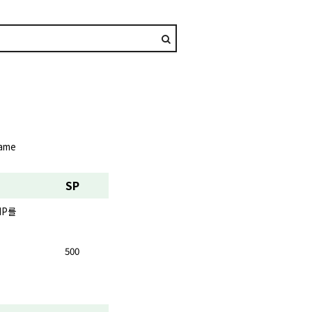
lame
SP
HP를
500