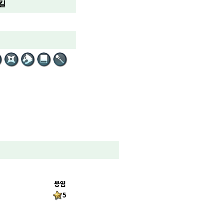
킬
용염
5