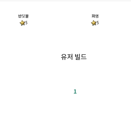
반딧불
화염
5
5
유저 빌드
1