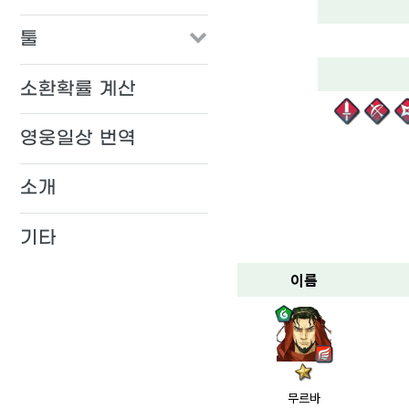
툴
소환확률 계산
영웅일상 번역
소개
기타
이름
무르바