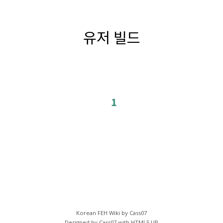
유저 빌드
1
Korean FEH Wiki by Cass07
Designed by Cass07 with
HTML5 UP