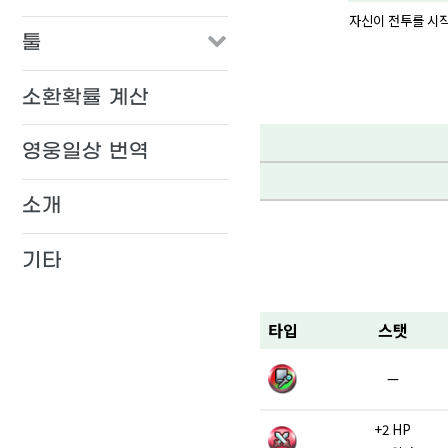
자신이 전투를 시작
툴
소환확률 계산
영웅일상 번역
소개
기타
타입
스탯
—
+2 HP