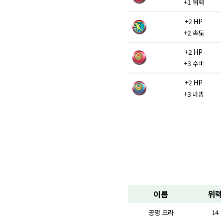
+1 위력
+2 HP
+2 속도
+2 HP
+3 수비
+2 HP
+3 마방
이름
위
공명 오라
14