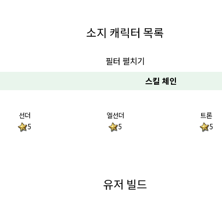
소지 캐릭터 목록
필터 펼치기
스킬 체인
선더
엘선더
트론
5
5
5
유저 빌드