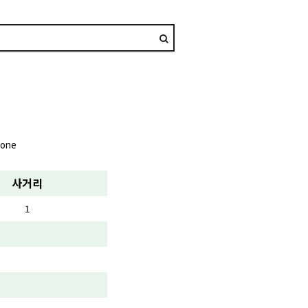
tone
사거리
1