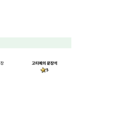
중장
고티에의 문장석
5