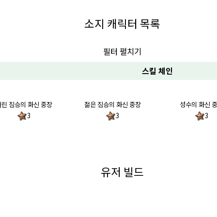
소지 캐릭터 목록
필터 펼치기
스킬 체인
어린 짐승의 화신 중장
젊은 짐승의 화신 중장
성수의 화신 
3
3
3
유저 빌드