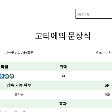
고티에의 문장석
ゴーティエの紋章石
Gautier S
타입
위력
14
상속 가능 여부
SP
불가능
400
효과