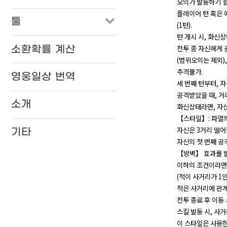
오의가 발동하기 쉽다
플레이어 턴 혹은 
툴
(1턴).
턴 개시 시, 화신
전투 중 자신에게 
소환확률 계산
(범위오의는 제외)
추격불가.
영웅일상 번역
세 번째 턴부터, 
공격받았을 때, 거
소개
화신상태라면, 자
【스타일】: 파열
자신은 3거리 떨어진
기타
자신의 첫 번째 공격
【방벽】 효과를 발
이하의 조건이라면,
(적이 사거리가 1인
적은 사거리에 관계
전투 종료 후 이동
스킬 발동 시, 사거
이 스타일은 사용한 