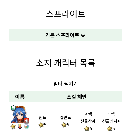
스프라이트
기본 스프라이트
소지 캐릭터 목록
필터 펼치기
이름
스킬 체인
녹색
녹색
윈드
엘윈드
선물상자
선물상자+
5
5
5
5