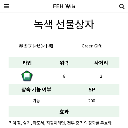
FEH Wiki
녹색 선물상자
緑のプレゼント箱
Green Gift
타입
위력
사거리
8
2
상속 가능 여부
SP
가능
200
효과
적이 활, 암기, 마도서, 지팡이라면, 전투 중 적의 강화를 무효화.