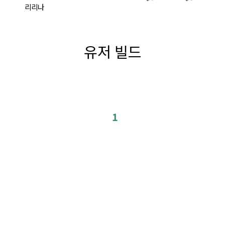
리리나
유저 빌드
1