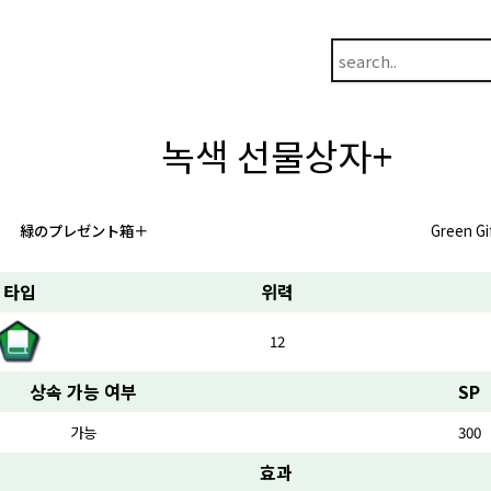
녹색 선물상자+
緑のプレゼント箱＋
Green Gi
타입
위력
12
상속 가능 여부
SP
가능
300
효과