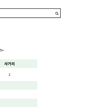
ft+
사거리
2