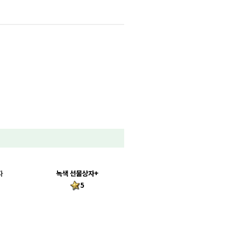
자
녹색 선물상자+
5