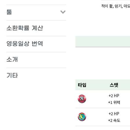
적이 활, 암기, 마
툴
소환확률 계산
영웅일상 번역
소개
기타
타입
스탯
+2 HP
+1 위력
+2 HP
+2 속도