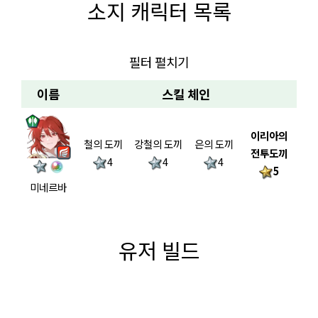
소지 캐릭터 목록
필터 펼치기
이름
스킬 체인
이리아의
철의 도끼
강철의 도끼
은의 도끼
전투도끼
4
4
4
5
미네르바
유저 빌드