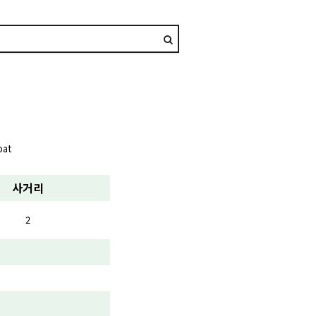
oat
사거리
2