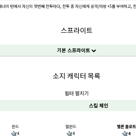
에너미 턴에서 자신의 첫번째 전투마다, 전투 중 자신에게 공격/마방 +5를 부여하고, 전투
스프라이트
기본 스프라이트
소지 캐릭터 목록
필터 펼치기
스킬 체인
윈드
엘윈드
멜론 플로트
4
4
4