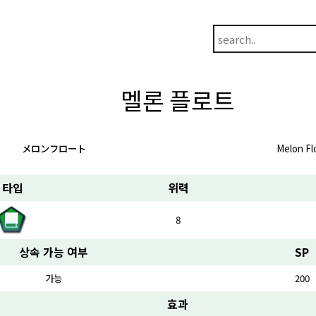
멜론 플로트
メロンフロート
Melon Fl
타입
위력
8
상속 가능 여부
SP
가능
200
효과