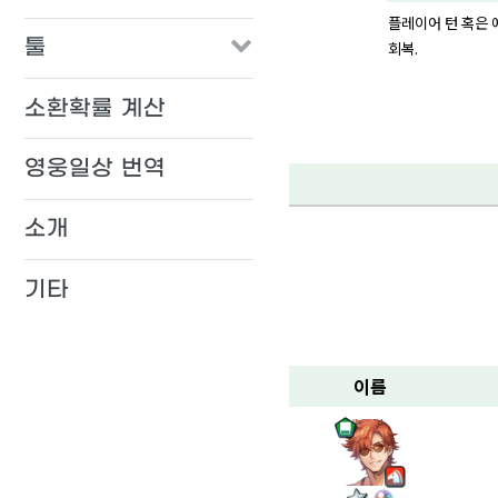
플레이어 턴 혹은 
툴
회복.
소환확률 계산
영웅일상 번역
소개
기타
이름