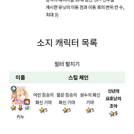
개시한 유닛의 이동 전과 이동 후의 변위 칸 수,
최대 3)
소지 캐릭터 목록
필터 펼치기
이름
스킬 체인
신년의
어린 짐승의
젊은 짐승의
성수의 화신
요호낭의
화신 기마
화신 기마
기마
조아
5
5
5
5
키누