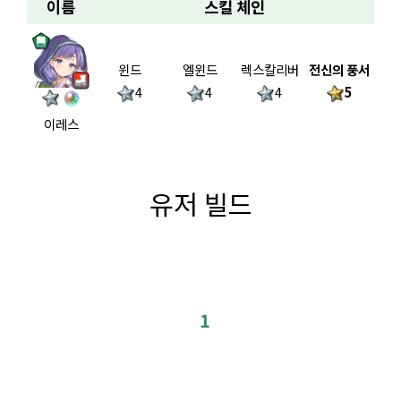
이름
스킬 체인
윈드
엘윈드
렉스칼리버
전신의 풍서
4
4
4
5
이레스
유저 빌드
1