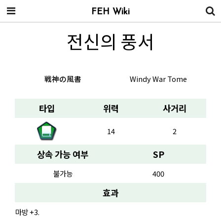
FEH Wiki
전신의 풍서
戦神の風書
Windy War Tome
타입
위력
사거리
14
2
상속 가능 여부
SP
불가능
400
효과
마방 +3.