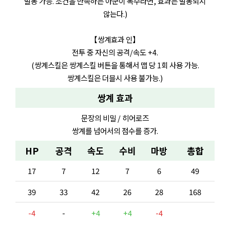
발동 가능. 조건을 만족하는 아군이 복수라면, 효과는 발동되지
않는다.)
【쌍계효과 인】
전투 중 자신의 공격/속도 +4.
(쌍계스킬은 쌍계스킬 버튼을 통해서 맵 당 1회 사용 가능.
쌍계스킬은 더블시 사용 불가능.)
쌍계 효과
문장의 비밀 / 히어로즈
쌍계를 넘어서의 점수를 증가.
HP
공격
속도
수비
마방
총합
17
7
12
7
6
49
39
33
42
26
28
168
-4
-
+4
+4
-4