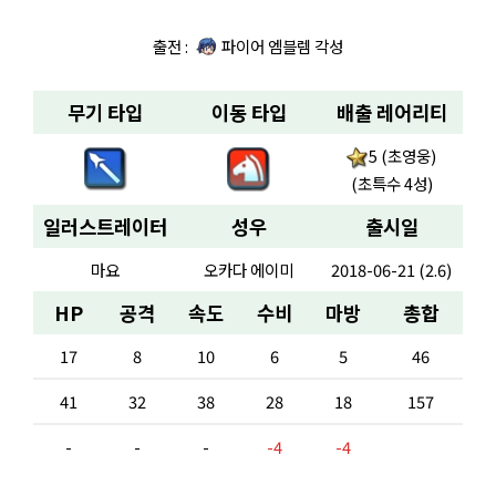
출전 :
파이어 엠블렘 각성
무기 타입
이동 타입
배출 레어리티
5 (초영웅)
(초특수 4성)
일러스트레이터
성우
출시일
마요
오카다 에이미
2018-06-21 (2.6)
HP
공격
속도
수비
마방
총합
17
8
10
6
5
46
41
32
38
28
18
157
-
-
-
-4
-4