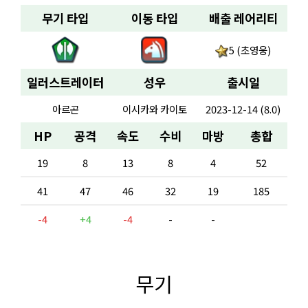
무기 타입
이동 타입
배출 레어리티
5 (초영웅)
일러스트레이터
성우
출시일
아르곤
이시카와 카이토
2023-12-14 (8.0)
HP
공격
속도
수비
마방
총합
19
8
13
8
4
52
41
47
46
32
19
185
-4
+4
-4
-
-
무기