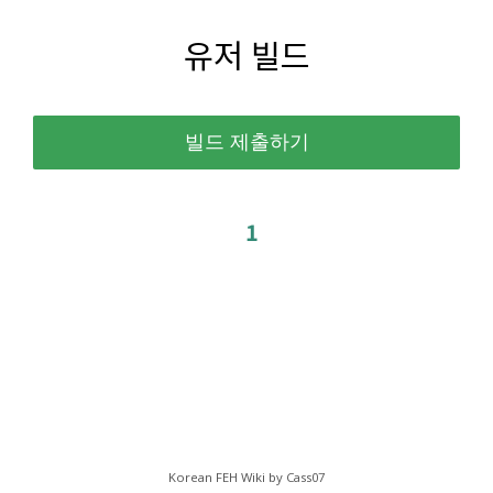
유저 빌드
1
Korean FEH Wiki by Cass07