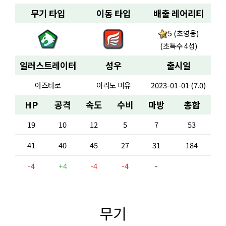
무기 타입
이동 타입
배출 레어리티
5 (초영웅)
(초특수 4성)
일러스트레이터
성우
출시일
아즈타로
이리노 미유
2023-01-01 (7.0)
HP
공격
속도
수비
마방
총합
19
10
12
5
7
53
41
40
45
27
31
184
-4
+4
-4
-4
-
무기