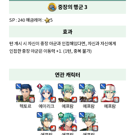
중장의 행군 3
SP : 240 해금레어 :
5
효과
턴 개시 시 자신이 중장 아군과 인접해있다면, 자신과 자신에게
인접한 중장 아군은 이동력 +1. (1턴, 중복 불가)
연관 캐릭터
헥토르
에이리크
에프람
에프람
에프람
에프람
에프람
에프람