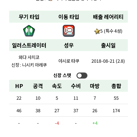
무기 타입
이동 타입
배출 레어리티
5 (특수 4성)
일러스트레이터
성우
출시일
와다 사치코
야시로 타쿠
2018-08-21 (2.8)
신장 : 니시키 아레쿠
신장 스탯
HP
공격
속도
수비
마방
총합
22
10
5
11
7
55
46
38
27
37
26
174
-
-
-4
-
+4