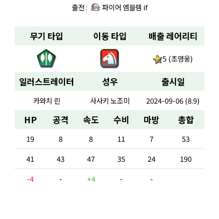
출전 :
파이어 엠블렘 if
무기 타입
이동 타입
배출 레어리티
5 (초영웅)
일러스트레이터
성우
출시일
카와치 린
사사키 노조미
2024-09-06 (8.9)
HP
공격
속도
수비
마방
총합
19
8
8
11
7
53
41
43
47
35
24
190
-4
-
+4
-
-