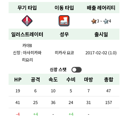
무기 타입
이동 타입
배출 레어리티
3 ~
4
일러스트레이터
성우
출시일
카야8
신장 : 아사히카와
히카사 요코
2017-02-02 (1.0)
히요리
신장 스탯
HP
공격
속도
수비
마방
총합
19
6
10
5
7
47
41
25
36
24
31
157
-4
+4
-
+4
-