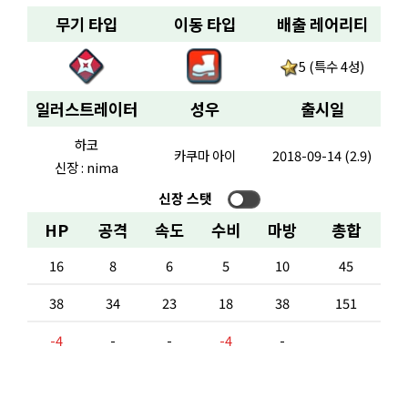
무기 타입
이동 타입
배출 레어리티
5 (특수 4성)
일러스트레이터
성우
출시일
하코
카쿠마 아이
2018-09-14 (2.9)
신장 : nima
신장 스탯
HP
공격
속도
수비
마방
총합
16
8
6
5
10
45
38
34
23
18
38
151
-4
-
-
-4
-