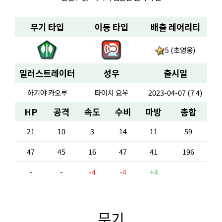
무기 타입
이동 타입
배출 레어리티
5 (초영웅)
일러스트레이터
성우
출시일
하기야 카오루
타이치 요우
2023-04-07 (7.4)
HP
공격
속도
수비
마방
총합
21
10
3
14
11
59
47
45
16
47
41
196
-
-
-4
-4
+4
무기