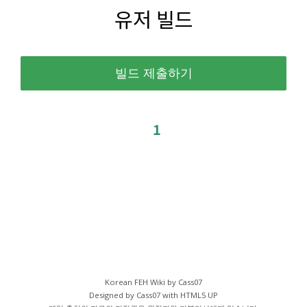
유저 빌드
1
Korean FEH Wiki by Cass07
Designed by Cass07 with
HTML5 UP