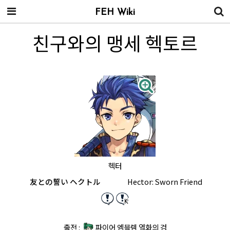
FEH Wiki
친구와의 맹세 헥토르
헥터
友との誓い ヘクトル
Hector: Sworn Friend
출전 :
파이어 엠블렘 열화의 검